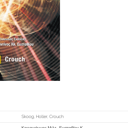
Skoog, Holler, Crouch
Καραγιάννης Μιλτ., Ευσταθίου Κ.