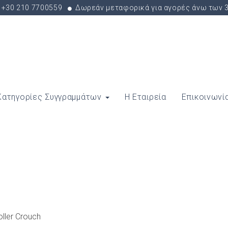
+30 210 7700559
Δωρεάν μεταφορικά για αγορές άνω των 
Κατηγορίες Συγγραμμάτων
Η Εταιρεία
Επικοινωνί
ller Crouch