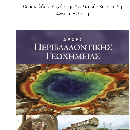
Θεμελιώδεις Αρχές της Αναλυτικής Χημείας 9η
Αγγλική Έκδοση