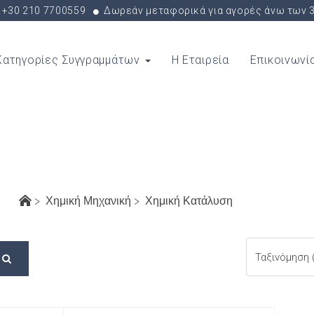
+30 210 7700559
Δωρεάν μεταφορικά για αγορές άνω των 
Κατηγορίες Συγγραμμάτων
Η Εταιρεία
Επικοινωνί
Χημική Κατάλυση
>
Χημική Μηχανική
>
Χημική Κατάλυση
Αναζήτηση