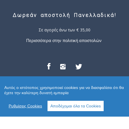
Δωρεάν αποστολή Πανελλαδικά!
Σε αγορές άνω των € 35,00
Περισσότερα στην πολιτική αποστολών
Επικοινωνία
Αυτός ο ιστότοπος χρησιμοποιεί cookies για να διασφαλίσει ότι θα
έχετε την καλύτερη δυνατή εμπειρία
info [στο] kostaraki [τελεία] gr
Ρυθμίσεις Cookies
Αποδέχομαι όλα τα Cookies
Αραχώβης 15
106 80 Αθήνα