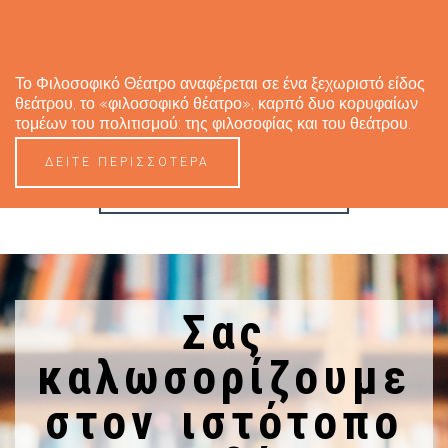
160.00 €
Προσθήκη
Το Φιλοσοφικό Θέατρο αναφέρεται σε ένα ξεχωριστό είδος
θεάτρου, το «φιλοσοφικό θέατρο», καρπό δυο κορυφαίων
τομέων του πολιτισμού: της φιλοσοφίας και του θεάτρου.
ΔΕΙΤΕ ΠΕΡΙΣΣΟΤΕΡΑ
ΔΕΙΤΕ ΠΕΡΙΣΣΟΤΕΡΑ
Σας
καλωσορίζουμε
στον ιστότοπο