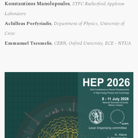
Konstantinos Manolopoulos
,
STFC Rutherford Appleton
Laboratory
Achilleas Porfyriadis
,
Department of Physics, University of
Crete
Emmanuel Tsesmelis
,
CERN, Oxford University,
ECE - NTUA