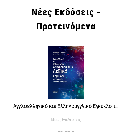
Νέες Εκδόσεις -
Προτεινόμενα
Αγγλοελληνικό και Ελληνοαγγλικό Εγκυκλοπαιδικό Λεξικό Χημικών και Συγγενών με τη Χημεία Όρων
Νέες Εκδόσεις