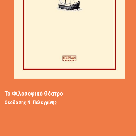
Συγγράμματα
Το Φιλοσοφικό Θέατρο
Θεοδόσης Ν. Πελεγρίνης
Θεμελιώδεις Αρχές της Αναλυτικής Χημείας 9η Αγγλική Έκδοση
Χημεία