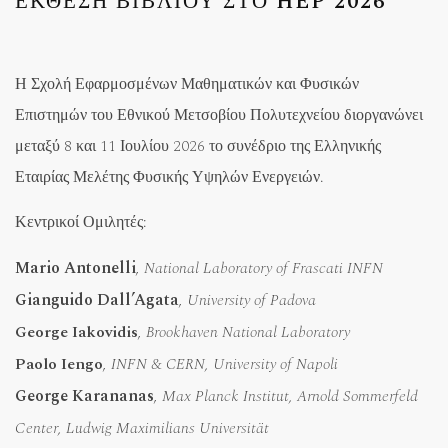
ΕΚΘΕΣΗ ΒΙΒΛΙΟΥ ΣΤΟ
HEP 2026
Η Σχολή Εφαρμοσμένων Μαθηματικών και Φυσικών
Επιστημών του Εθνικού Μετσοβίου Πολυτεχνείου διοργανώνει
μεταξύ 8 και 11 Ιουλίου 2026 το συνέδριο της Ελληνικής
Εταιρίας Μελέτης Φυσικής Υψηλών Ενεργειών.
Κεντρικοί Ομιλητές:
Mario Antonelli
,
National Laboratory of Frascati INFN
Gianguido Dall’Agata
,
University of Padova
George Iakovidis
,
Brookhaven National Laboratory
Paolo Iengo
,
INFN & CERN, University of Napoli
George Karananas
,
Max Planck Institut, Arnold Sommerfeld
Center,
Ludwig Maximilians Universität